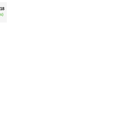
018
s)