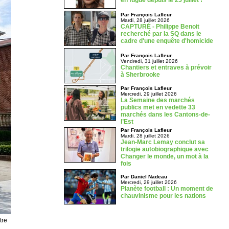
en fugue depuis le 25 juillet !
Par François Lafleur
Mardi, 28 juillet 2026
CAPTURÉ - Philippe Benoit
recherché par la SQ dans le
cadre d'une enquête d'homicide
Par François Lafleur
Vendredi, 31 juillet 2026
Chantiers et entraves à prévoir
à Sherbrooke
Par François Lafleur
Mercredi, 29 juillet 2026
La Semaine des marchés
publics met en vedette 33
marchés dans les Cantons-de-
l’Est
Par François Lafleur
Mardi, 28 juillet 2026
Jean-Marc Lemay conclut sa
trilogie autobiographique avec
Changer le monde, un mot à la
fois
Par Daniel Nadeau
Mercredi, 29 juillet 2026
Planète football : Un moment de
chauvinisme pour les nations
tre