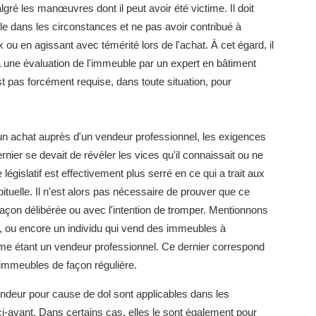
gré les manœuvres dont il peut avoir été victime. Il doit
le dans les circonstances et ne pas avoir contribué à
 ou en agissant avec témérité lors de l'achat. À cet égard, il
 une évaluation de l'immeuble par un expert en bâtiment
st pas forcément requise, dans toute situation, pour
 un achat auprès d'un vendeur professionnel, les exigences
ier se devait de révéler les vices qu'il connaissait ou ne
 législatif est effectivement plus serré en ce qui a trait aux
tuelle. Il n'est alors pas nécessaire de prouver que ce
façon délibérée ou avec l'intention de tromper. Mentionnons
e, ou encore un individu qui vend des immeubles à
me étant un vendeur professionnel. Ce dernier correspond
 d'immeubles de façon régulière.
endeur pour cause de dol sont applicables dans les
 ci-avant. Dans certains cas, elles le sont également pour