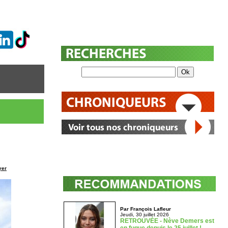
yer
Par François Lafleur
Jeudi, 30 juillet 2026
RETROUVÉE - Nève Demers est