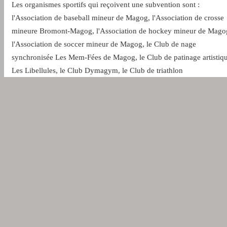
Les organismes sportifs qui reçoivent une subvention sont :
l'Association de baseball mineur de Magog, l'Association de crosse
mineure Bromont‐Magog, l'Association de hockey mineur de Mago
l'Association de soccer mineur de Magog, le Club de nage
synchronisée Les Mem‐Fées de Magog, le Club de patinage artistiq
Les Libellules, le Club Dymagym, le Club de triathlon
Memphrémagog ainsi que le Club de voile Memphrémagog.
En ce qui concerne les organismes socio‐récréatifs, la Ville remet u
aide financière à : le 4th Lake Magog Scout Group, le Club Saint‐
Jean Bosco Magog, le Club des amis d'Omerville, l'Escadron 911
Magog‐Orford, les Cadets de la marine de Magog, le Club sportif d
sourds des Cantons‐de‐l'Est ainsi que le Conseil des aveugles de
Memphrémagog.
Les organismes communautaires partenaires de la Ville et éligibles à
la politique s'avèrent être : l'AQDR Memphrémagog, l'Association
Han‐Droits, la Banque alimentaire Memphrémagog, le Carrefour du