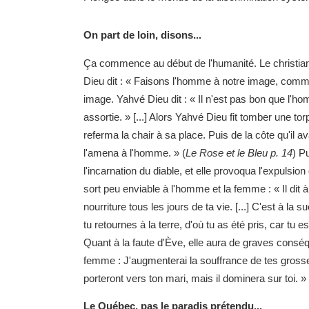
On part de loin, disons...
Ça commence au début de l'humanité. Le christiani
Dieu dit : « Faisons l'homme à notre image, comm
image. Yahvé Dieu dit : « Il n'est pas bon que l'homm
assortie. » [...] Alors Yahvé Dieu fit tomber une to
referma la chair à sa place. Puis de la côte qu'il
l'amena à l'homme. » (
Le Rose et le Bleu p. 14
) P
l'incarnation du diable, et elle provoqua l'expulsi
sort peu enviable à l'homme et la femme : « Il dit à
nourriture tous les jours de ta vie. [...] C'est à l
tu retournes à la terre, d'où tu as été pris, car tu 
Quant à la faute d'Ève, elle aura de graves conséqu
femme : J'augmenterai la souffrance de tes grosses
porteront vers ton mari, mais il dominera sur toi. » 
Le Québec, pas le paradis prétendu...