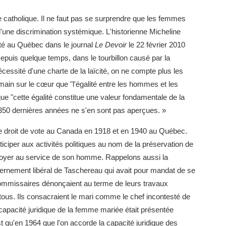
e catholique. Il ne faut pas se surprendre que les femmes
'une discrimination systémique. L'historienne Micheline
ité au Québec dans le journal
Le Devoir
le 22 février 2010
epuis quelque temps, dans le tourbillon causé par la
écessité d'une charte de la laïcité, on ne compte plus les
ain sur le cœur que "l'égalité entre les hommes et les
e "cette égalité constitue une valeur fondamentale de la
350 dernières années ne s'en sont pas aperçues. »
 droit de vote au Canada en 1918 et en 1940 au Québec.
ciper aux activités politiques au nom de la préservation de
u foyer au service de son homme. Rappelons aussi la
rnement libéral de Taschereau qui avait pour mandat de se
commissaires dénonçaient au terme de leurs travaux
r tous. Ils consacraient le mari comme le chef incontesté de
capacité juridique de la femme mariée était présentée
 qu'en 1964 que l'on accorde la capacité juridique des