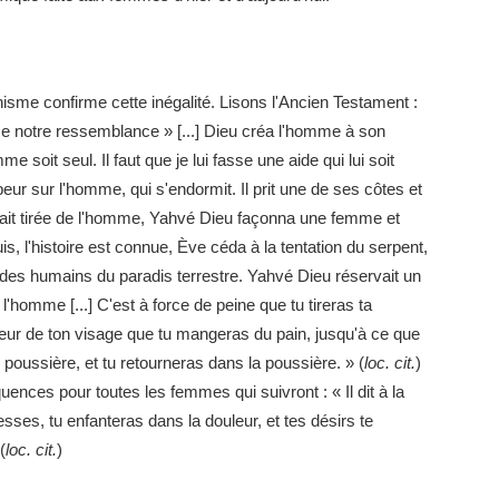
sme confirme cette inégalité. Lisons l'Ancien Testament :
e notre ressemblance » [...] Dieu créa l'homme à son
e soit seul. Il faut que je lui fasse une aide qui lui soit
rpeur sur l'homme, qui s'endormit. Il prit une de ses côtes et
 avait tirée de l'homme, Yahvé Dieu façonna une femme et
uis, l'histoire est connue, Ève céda à la tentation du serpent,
on des humains du paradis terrestre. Yahvé Dieu réservait un
 l'homme [...] C'est à force de peine que tu tireras ta
a sueur de ton visage que tu mangeras du pain, jusqu'à ce que
es poussière, et tu retourneras dans la poussière. » (
loc. cit.
)
ences pour toutes les femmes qui suivront : « Il dit à la
ses, tu enfanteras dans la douleur, et tes désirs te
(
loc. cit.
)