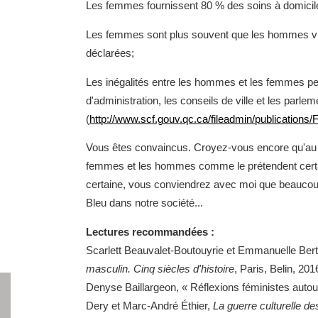
Les femmes fournissent 80 % des soins à domici
Les femmes sont plus souvent que les hommes vict
déclarées;
Les inégalités entre les hommes et les femmes per
d'administration, les conseils de ville et les parlem
(
http://www.scf.gouv.qc.ca/fileadmin/publications/
Vous êtes convaincus. Croyez-vous encore qu'au 
femmes et les hommes comme le prétendent certa
certaine, vous conviendrez avec moi que beaucoup 
Bleu dans notre société...
Lectures recommandées :
Scarlett Beauvalet-Boutouyrie et Emmanuelle Ber
masculin. Cinq siècles d'histoire
, Paris, Belin, 201
Denyse Baillargeon, « Réflexions féministes aut
Dery et Marc-André Éthier,
La guerre culturelle d