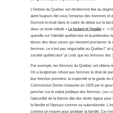
L'histoire du Québec est étroitement liée au dogm
aient toujours été sous l'emprise des hommes et d
Dumont écrivait dans le cadre du débat sur la laïc
dans un texte intitulé «
Le foulard et l'égalité
» : « D
querelle sur l'identité québécoise et la prétendue n
ténors des deux sexes qui viennent proclamer, la m
femmes, ce n'est pas négociable au Québec!" et qu
société québécoise" je crois que les femmes des 
Par exemple, les femmes du Québec ont obtenu le
On a longtemps refusé aux femmes le droit de parti
leur fonction première, la maternité et la garde d
Commission Dorion instaurée en 1929 par le gouve
pencher sur le statut juridique des femmes. Les 
l'absurdité de la théorie dite des droits égaux pou
la famille et l'épouse comme sa subordonnée. L'in
comme un moyen pour protéger la famille. Ce n'est