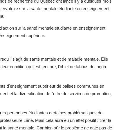
onds de recherche du Québec ont lancé il y a quelques mois
bservatoire sur la santé mentale étudiante en enseignement
enu.
n d'action sur la santé mentale étudiante en enseignement
'Enseignement supérieur.
orsqu'il s'agit de santé mentale et de maladie mentale. Elle
eur condition qui est, encore, l'objet de tabous de façon
ments d'enseignement supérieur de balises communes en
ent et la diversification de l'offre de services de promotion,
urs personnes étudiantes certaines problématiques de
ofesseure Lane. Mais cela aura eu un effet positif : tirer la
nt la santé mentale. Car bien sûr le problème ne date pas de