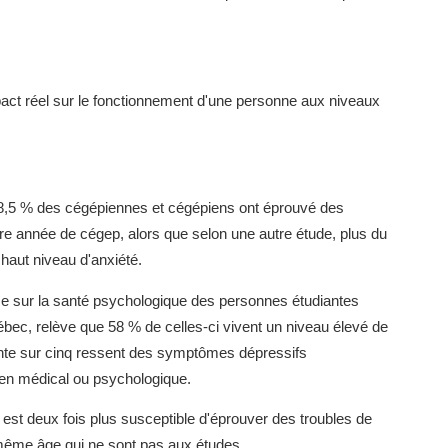
pact réel sur le fonctionnement d'une personne aux niveaux
 48,5 % des cégépiennes et cégépiens ont éprouvé des
ière année de cégep, alors que selon une autre étude, plus du
 haut niveau d'anxiété.
se sur la santé psychologique des personnes étudiantes
uébec, relève que 58 % de celles-ci vivent un niveau élevé de
nte sur cinq ressent des symptômes dépressifs
ien médical ou psychologique.
e est deux fois plus susceptible d'éprouver des troubles de
ême âge qui ne sont pas aux études.