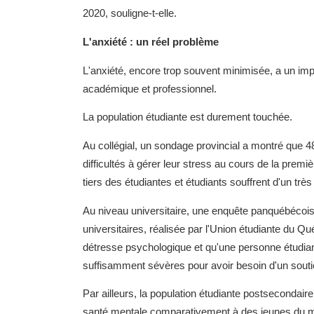
2020, souligne-t-elle.
L'anxiété : un réel problème
L'anxiété, encore trop souvent minimisée, a un im
académique et professionnel.
La population étudiante est durement touchée.
Au collégial, un sondage provincial a montré que
difficultés à gérer leur stress au cours de la prem
tiers des étudiantes et étudiants souffrent d'un très
Au niveau universitaire, une enquête panquébécoi
universitaires, réalisée par l'Union étudiante du Q
détresse psychologique et qu'une personne étudia
suffisamment sévères pour avoir besoin d'un sout
Par ailleurs, la population étudiante postsecondair
santé mentale comparativement à des jeunes du m