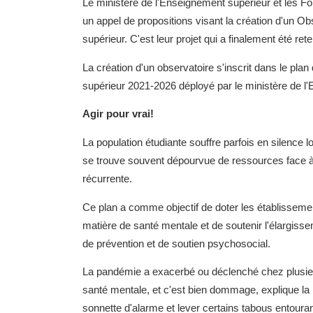
Le ministère de l'Enseignement supérieur et les F
un appel de propositions visant la création d'un O
supérieur. C'est leur projet qui a finalement été ret
La création d'un observatoire s'inscrit dans le pla
supérieur 2021-2026 déployé par le ministère de l
Agir pour vrai!
La population étudiante souffre parfois en silence l
se trouve souvent dépourvue de ressources face à l
récurrente.
Ce plan a comme objectif de doter les établisse
matière de santé mentale et de soutenir l'élargissem
de prévention et de soutien psychosocial.
La pandémie a exacerbé ou déclenché chez plusie
santé mentale, et c'est bien dommage, explique la pr
sonnette d'alarme et lever certains tabous entoura