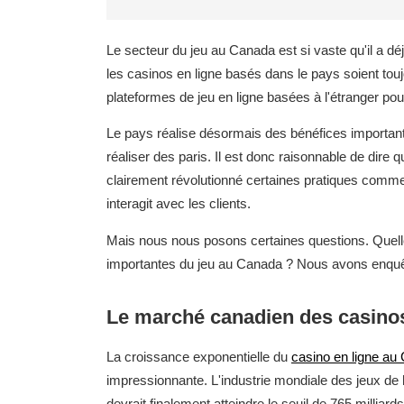
Le secteur du jeu au Canada est si vaste qu'il a déj
les casinos en ligne basés dans le pays soient touj
plateformes de jeu en ligne basées à l'étranger po
Le pays réalise désormais des bénéfices important
réaliser des paris. Il est donc raisonnable de dire q
clairement révolutionné certaines pratiques commerc
interagit avec les clients.
Mais nous nous posons certaines questions. Quell
importantes du jeu au Canada ? Nous avons enquê
Le marché canadien des casinos
La croissance exponentielle du
casino en ligne au
impressionnante. L'industrie mondiale des jeux de 