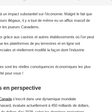
à un impact substantiel sur l'économie. Malgré le fait que
ours illégaux, il y a tout de même eu un afflux massif de
ur les joueurs Canadiens.
s grâce aux casinos et autres établissements où l'on peut
ue les plateformes de jeu terrestres et en ligne ont
iales et réellement modifié la façon dont l'industrie
es sont les réelles conséquences économiques les plus
té pour vous !
 en perspective
 Canada
s'inscrit dans une dynamique mondiale
hasard, évaluée actuellement à 450 milliards de dollars,