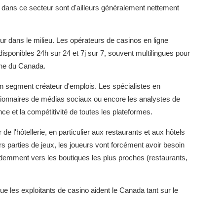
s dans ce secteur sont d'ailleurs généralement nettement
teur dans le milieu. Les opérateurs de casinos en ligne
isponibles 24h sur 24 et 7j sur 7, souvent multilingues pour
hone du Canada.
 un segment créateur d'emplois. Les spécialistes en
stionnaires de médias sociaux ou encore les analystes de
e et la compétitivité de toutes les plateformes.
 de l'hôtellerie, en particulier aux restaurants et aux hôtels
rs parties de jeux, les joueurs vont forcément avoir besoin
videmment vers les boutiques les plus proches (restaurants,
 les exploitants de casino aident le Canada tant sur le