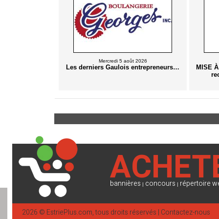
Mercredi 5 août 2026
Les derniers Gaulois entrepreneurs…
MISE À
re
ACHET
bannières
concours
répertoire w
|
|
2026 ©
EstriePlus.com
, tous droits réservés |
Contactez-nous