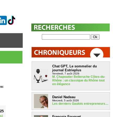
Chat GPT, Le sommelier du
journal Estrieplus
Vendredi, 7 août 2026
M. Chapoutier Belleruche Côtes-du-
Rhône : un classique du Rhône tout
en élégance
yer
Daniel Nadeau
Mercredi, 5 août 2026
Les derniers Gaulois entrepreneurs…
025
s)
François Fouquet