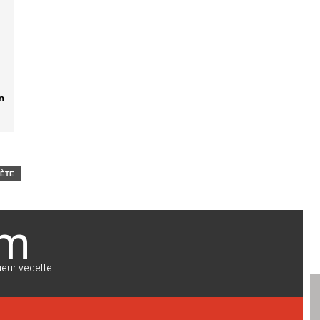
n
TE...
om
eur vedette