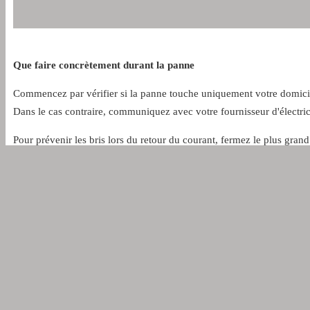
Que faire concrètement durant la panne
Commencez par vérifier si la panne touche uniquement votre domicile
Dans le cas contraire, communiquez avec votre fournisseur d'électric
Pour prévenir les bris lors du retour du courant, fermez le plus grand
d'ouvrir le réfrigérateur et le congélateur. N'utilisez jamais de barbe
bougies.
Suivez les consignes des autorités diffusées à la radio ou en ligne. Si
Les précautions à prendre après le rétablissement du courant
Une fois l'électricité rétablie, commencez par remettre en marche le 
Vérifiez ensuite la nourriture. Les aliments périssables exposés à un
comme ceux présentant des signes de détérioration. Les aliments déc