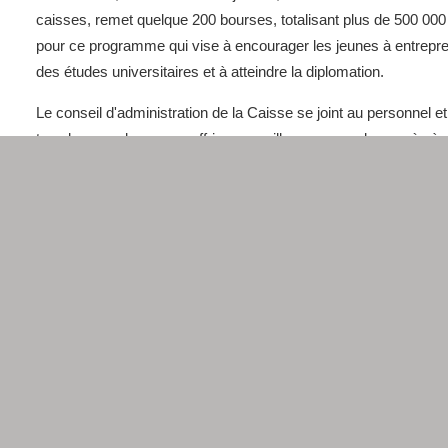
caisses, remet quelque 200 bourses, totalisant plus de 500 000
pour ce programme qui vise à encourager les jeunes à entrepr
des études universitaires et à atteindre la diplomation.
Le conseil d'administration de la Caisse se joint au personnel et
tous les membres pour offrir ses meilleurs voeux de succès à 
jeune lauréate et pour la féliciter de cette distinction.
Source : Émilie Cottineau, conseillère en communications
corporatives Caisse Desjardins du Lac-Memphrémagog
Photo : Claudine Turcotte, conseillère en développement coopéra
remet la bourse Desjardins à Marie-Ève Boisvert, représentée 
Madame Louise Boisvert.
|
PLUS...
CONSULTEZ LA SECTION 