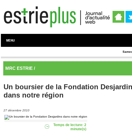
MENU
Samed
MRC ESTRIE /
Memphrémagog
Un boursier de la Fondation Desjardi
dans notre région
27 décembre 2010
Temps de lecture: 2
minute(s)