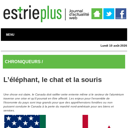
MENU
Lundi 10 août 2026
CHRONIQUEURS /
L'Agora
L’éléphant, le chat et la souris
Une chose est claire, le Canada doit ratifier cette entente même si le secteur de l'aluminium
traverse une crise et qu'il pourrait en être affecté. Les enjeux pour l'ensemble de
l'économie du pays sont trop grands pour que des appréhensions fondées ou non
puissent conduire le Canada à la perte du marché nord-américain pour ses biens et
services.