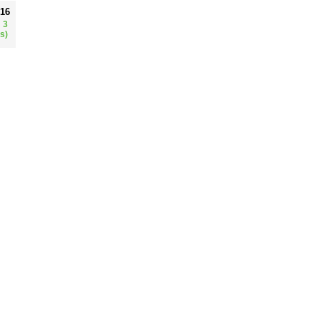
016
 3
s)