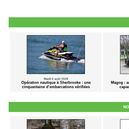
Mardi 4 août 2026
Opération nautique à Sherbrooke : une
Magog : a
cinquantaine d’embarcations vérifiées
capac
NO