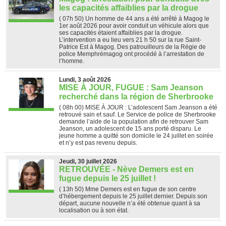
les capacités affaiblies par la drogue
( 07h 50)
Un homme de 44 ans a été arrêté à Magog le
1er août 2026 pour avoir conduit un véhicule alors que
ses capacités étaient affaiblies par la drogue.
L’intervention a eu lieu vers 21 h 50 sur la rue Saint-
Patrice Est à Magog. Des patrouilleurs de la Régie de
police Memphrémagog ont procédé à l’arrestation de
l’homme.
Lundi, 3 août 2026
MISE À JOUR, FUGUE : Sam Jeanson
recherché dans la région de Sherbrooke
( 08h 00)
MISE À JOUR : L’adolescent Sam Jeanson a été
retrouvé sain et sauf. Le Service de police de Sherbrooke
demande l’aide de la population afin de retrouver Sam
Jeanson, un adolescent de 15 ans porté disparu. Le
jeune homme a quitté son domicile le 24 juillet en soirée
et n’y est pas revenu depuis.
Jeudi, 30 juillet 2026
RETROUVÉE - Nève Demers est en
fugue depuis le 25 juillet !
( 13h 50)
Mme Demers est en fugue de son centre
d’hébergement depuis le 25 juillet dernier. Depuis son
départ, aucune nouvelle n’a été obtenue quant à sa
localisation ou à son état.