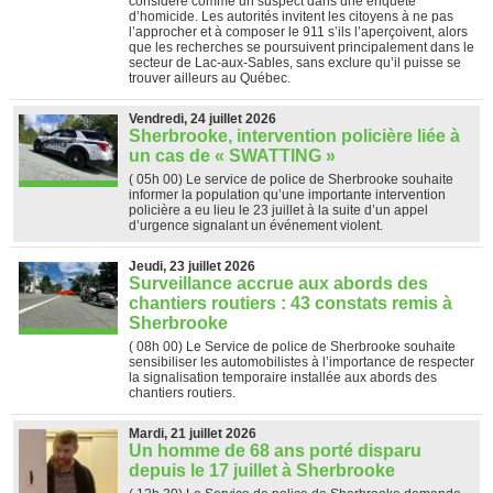
considéré comme un suspect dans une enquête
d’homicide. Les autorités invitent les citoyens à ne pas
l’approcher et à composer le 911 s’ils l’aperçoivent, alors
que les recherches se poursuivent principalement dans le
secteur de Lac-aux-Sables, sans exclure qu’il puisse se
trouver ailleurs au Québec.
Vendredi, 24 juillet 2026
Sherbrooke, intervention policière liée à
un cas de « SWATTING »
( 05h 00)
Le service de police de Sherbrooke souhaite
informer la population qu’une importante intervention
policière a eu lieu le 23 juillet à la suite d’un appel
d’urgence signalant un événement violent.
Jeudi, 23 juillet 2026
Surveillance accrue aux abords des
chantiers routiers : 43 constats remis à
Sherbrooke
( 08h 00)
Le Service de police de Sherbrooke souhaite
sensibiliser les automobilistes à l’importance de respecter
la signalisation temporaire installée aux abords des
chantiers routiers.
Mardi, 21 juillet 2026
Un homme de 68 ans porté disparu
depuis le 17 juillet à Sherbrooke