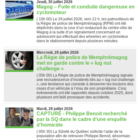
Jeudi, 30 juillet 2026
Magog – Fuite et conduite dangereuse en
cyclomoteur
( 10h 00)
Le 29 juillet 2026, vers 22 h, les patrouilleurs de
la Régie de police de Memphrémagog (RPM) ont été
dépêchés dans la cour d’un restaurant du centre-ville de
Magog à la suite d’un signalement concernant un
adolescent qui effectuait des wheelies en cyclomoteur
dans le stationnement depuis plusieurs minutes.
Mercredi, 29 juillet 2026
La Régie de police de Memphrémagog
met en garde contre le « lug nut
challenge »
( 05h 00)
La Régie de police de Memphrémagog signale
une recrudescence d’incidents liés au « lug nut challenge
», une tendance qui consiste à desserrer les boulons des
roues d’un véhicule à l’insu de son propriétaire. Cinq
événements ont été rapportés depuis octobre 2025, dont
plusieurs ont failli provoquer des accidents.
Mardi, 28 juillet 2026
CAPTURÉ - Philippe Benoit recherché
par la SQ dans le cadre d'une enquête
d'homicide
( 05h 30)
La Sûreté du Québec sollicite l’aide de la
population afin de retrouver Philippe Benoit, désormais