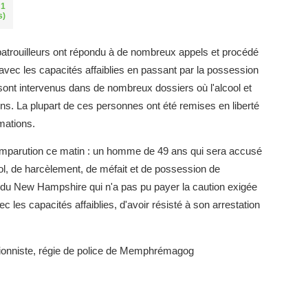
 1
s)
 patrouilleurs ont répondu à de nombreux appels et procédé
 avec les capacités affaiblies en passant par la possession
rs sont intervenus dans de nombreux dossiers où l'alcool et
ens. La plupart de ces personnes ont été remises en liberté
mations.
omparution ce matin : un homme de 49 ans qui sera accusé
ool, de harcèlement, de méfait et de possession de
u New Hampshire qui n'a pas pu payer la caution exigée
c les capacités affaiblies, d'avoir résisté à son arrestation
ationniste, régie de police de Memphrémagog