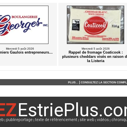
Mercredi 5 août 2026
Mercredi 5 août 2026
rniers Gaulois entrepreneurs…
Rappel de fromage Coaticook :
plusieurs cheddars visés en raison 
la Listeria
|
PLUS...
CONSULTEZ LA SECTION COMPLÈ
EZ
EstriePlus.c
eb
publireportage
texte de référencement
site web
vidéos
chroniqu
|
|
|
|
|