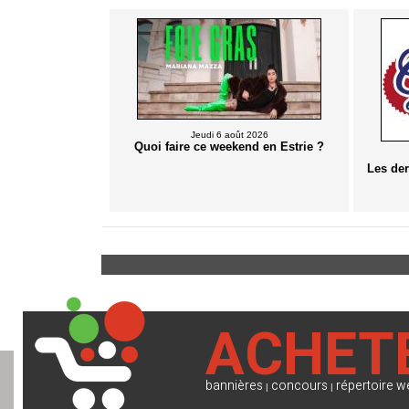
Jeudi 6 août 2026
Quoi faire ce weekend en Estrie ?
Les de
ACHET
bannières
concours
répertoire w
|
|