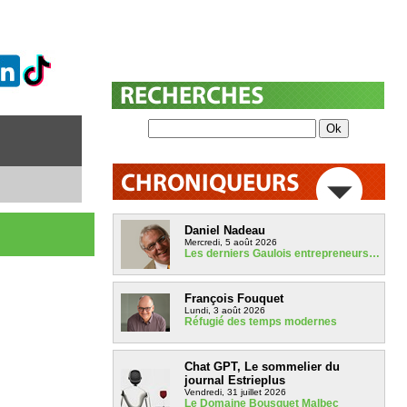
Daniel Nadeau
Mercredi, 5 août 2026
Les derniers Gaulois entrepreneurs…
François Fouquet
Lundi, 3 août 2026
Réfugié des temps modernes
Chat GPT, Le sommelier du
journal Estrieplus
Vendredi, 31 juillet 2026
Le Domaine Bousquet Malbec