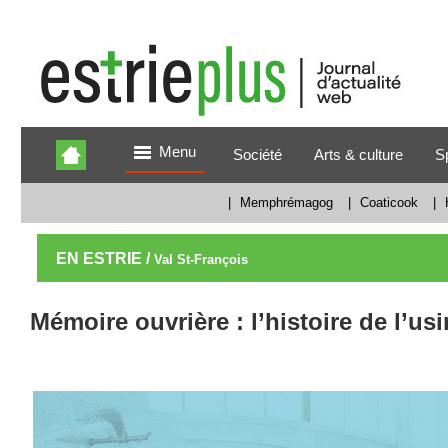
Menu
Société
Arts & culture
S
|
Memphrémagog
|
Coaticook
|
EN ESTRIE /
Val St-François
Mémoire ouvrière : l’histoire de l’u