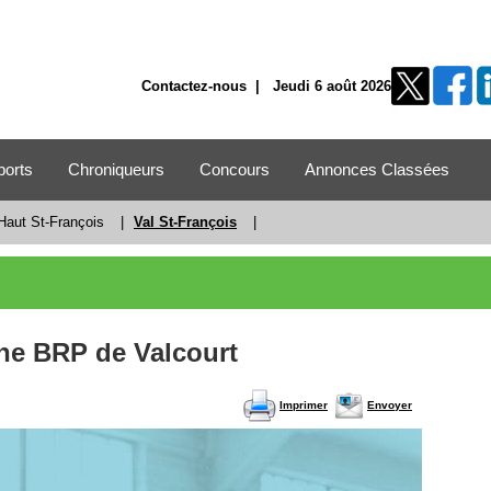
Contactez-nous
| Jeudi 6 août 2026
ports
Chroniqueurs
Concours
Annonces Classées
Haut St-François
|
Val St-François
|
sine BRP de Valcourt
Imprimer
Envoyer