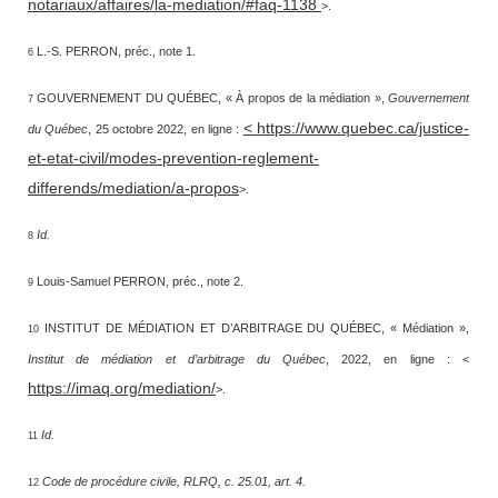
notariaux/affaires/la-mediation/#faq-1138
>.
L.-S. PERRON, préc., note 1.
6
GOUVERNEMENT DU QUÉBEC, « À propos de la médiation »,
Gouvernement
7
< https://www.quebec.ca/justice-
du Québec
, 25 octobre 2022, en ligne :
et-etat-civil/modes-prevention-reglement-
differends/mediation/a-propos
>.
Id.
8
Louis-Samuel PERRON, préc., note 2.
9
INSTITUT DE MÉDIATION ET D’ARBITRAGE DU QUÉBEC, « Médiation »,
10
Institut de médiation et d’arbitrage du Québec
, 2022, en ligne : <
https://imaq.org/mediation/
>.
Id.
11
Code de procédure civile, RLRQ, c. 25.01, art. 4.
12