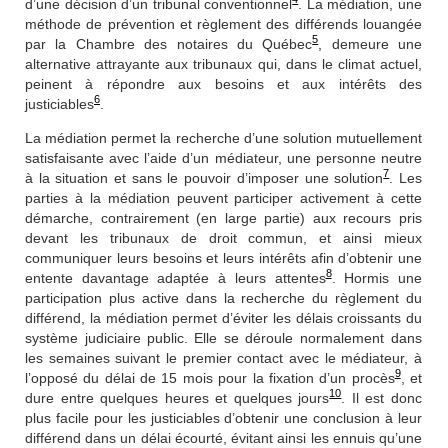
d’une décision d’un tribunal conventionnel
. La médiation, une
méthode de prévention et règlement des différends louangée
5
par la Chambre des notaires du Québec
, demeure une
alternative attrayante aux tribunaux qui, dans le climat actuel,
peinent à répondre aux besoins et aux intérêts des
6
justiciables
.
La médiation permet la recherche d’une solution mutuellement
satisfaisante avec l’aide d’un médiateur, une personne neutre
7
à la situation et sans le pouvoir d’imposer une solution
. Les
parties à la médiation peuvent participer activement à cette
démarche, contrairement (en large partie) aux recours pris
devant les tribunaux de droit commun, et ainsi mieux
communiquer leurs besoins et leurs intérêts afin d’obtenir une
8
entente davantage adaptée à leurs
attentes
. Hormis une
participation plus active dans la recherche du règlement du
différend, la médiation permet d’éviter les délais croissants du
système judiciaire
public.
Elle se déroule normalement dans
les semaines suivant le premier contact avec le médiateur, à
9
l’opposé du délai de 15 mois pour la fixation d’un procès
, et
10
dure entre quelques heures et quelques jours
. Il est donc
plus facile pour les justiciables d’obtenir une conclusion à leur
différend dans un délai écourté, évitant ainsi les ennuis qu’une