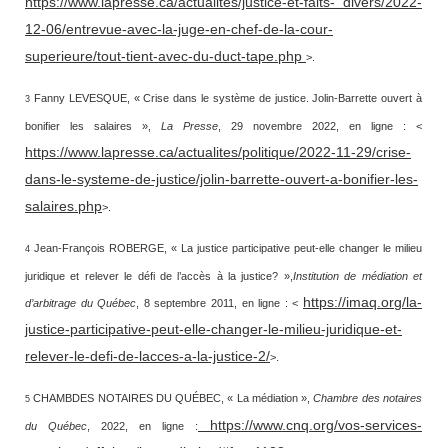
https://www.lapresse.ca/actualites/justice-et-faits- divers/2022-
12-06/entrevue-avec-la-juge-en-chef-de-la-cour-
superieure/tout-tient-avec-du-duct-tape.php
>.
Fanny LEVESQUE, « Crise dans le système de justice. Jolin-Barrette ouvert à
3
bonifier les salaires »,
La Presse
, 29 novembre 2022, en ligne : <
https://www.lapresse.ca/actualites/politique/2022-11-29/crise-
dans-le-systeme-de-justice/jolin-barrette-ouvert-a-bonifier-les-
salaires.php
>.
Jean-François ROBERGE, « La justice participative peut-elle changer le milieu
4
juridique et relever le défi de l’accès à la justice? »,
Institution de médiation et
https://imaq.org/la-
d’arbitrage du Québec
, 8 septembre 2011, en ligne : <
justice-participative-peut-elle-changer-le-milieu-juridique-et-
relever-le-defi-de-lacces-a-la-justice-2/
>.
CHAMBDES NOTAIRES DU QUÉBEC, « La médiation »,
Chambre des notaires
5
https://www.cnq.org/vos-services-
du Québec
, 2022, en ligne :