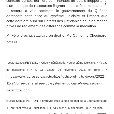
contexte où ces derniers sont inondés de délais inopportuns,
17
d’un manque de ressources flagrant et de coûts exorbitants
.
Il restera à voir comment le gouvernement du Québec
adressera cette crise du système judiciaire et l’impact que
cette dernière aura sur l’intérêt des justiciables pour les modes
privés de règlement des différends comme la médiation.
M. Félix Brochu, stagiaire en droit et Me Catherine Chouinard,
notaire.
1
Louis-Samuel PERRON, « Crise < généralisée > du système judiciaire. < Ya pas
de personnel ! > »,
La Presse
, 24 novembre 2022, en ligne : <
https://www.lapresse.ca/actualites/justice-et-faits-divers/2022-
11-24/crise-generalisee-du-systeme-judiciaire/y-a-pas-de-
personnel.php
>.
Louis-Samuel PERRON, « Entrevue avec la juge en chef de la Cour supérieure.
2
< Tout tient avec du duct tape > »,
La Presse
, 6 décembre 2022, en ligne : <