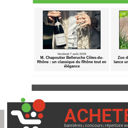
Vendredi 7 août 2026
M. Chapoutier Belleruche Côtes-du-
Zoo d
Rhône : un classique du Rhône tout en
lance u
élégance
ACHET
bannières
concours
répertoire w
|
|