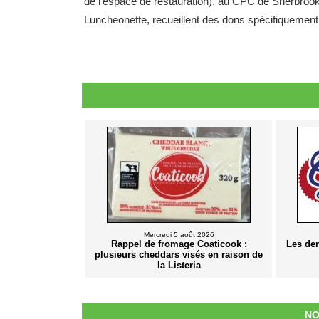
de l'espace de restauration), au CPC de Sherbroo
Luncheonette, recueillent des dons spécifiquement u
Mercredi 5 août 2026
Rappel de fromage Coaticook :
Les de
plusieurs cheddars visés en raison de
la Listeria
NO