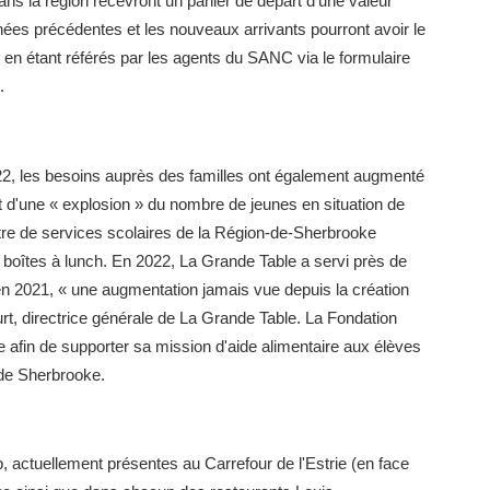
dans la région recevront un panier de départ d'une valeur
nnées précédentes et les nouveaux arrivants pourront avoir le
s en étant référés par les agents du SANC via le formulaire
.
022, les besoins auprès des familles ont également augmenté
rt d'une « explosion » du nombre de jeunes en situation de
ntre de services scolaires de la Région-de-Sherbrooke
boîtes à lunch. En 2022, La Grande Table a servi près de
n 2021, « une augmentation jamais vue depuis la création
t, directrice générale de La Grande Table. La Fondation
 afin de supporter sa mission d'aide alimentaire aux élèves
s de Sherbrooke.
 actuellement présentes au Carrefour de l'Estrie (en face