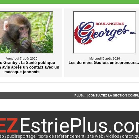
Vendredi 7 août 2026
Mercredi 5 août 2026
e Granby : la Santé publique
Les derniers Gaulois entrepreneurs
n avis après un contact avec un
macaque japonais
|
PLUS...
CONSULTEZ LA SECTION COMPLÈ
EZ
EstriePlus.c
eb
publireportage
texte de référencement
site web
vidéos
chroniqu
|
|
|
|
|