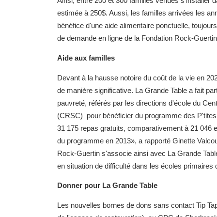
Ainsi, entre 200 et 300 familles venues s'installer 
estimée à 250$. Aussi, les familles arrivées les a
bénéfice d'une aide alimentaire ponctuelle, toujour
de demande en ligne de la Fondation Rock-Guertin
Aide aux familles
Devant à la hausse notoire du coût de la vie en 2
de manière significative. La Grande Table a fait pa
pauvreté, référés par les directions d'école du Ce
(CRSC) pour bénéficier du programme des P'tites 
31 175 repas gratuits, comparativement à 21 046 e
du programme en 2013», a rapporté Ginette Valcour
Rock-Guertin s'associe ainsi avec La Grande Table
en situation de difficulté dans les écoles primaire
Donner pour La Grande Table
Les nouvelles bornes de dons sans contact Tip Tap,