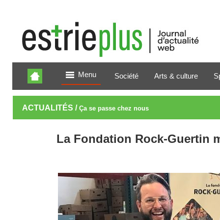
Menu
Société
Arts & culture
S
ACTUALITÉS /
Ça se passe chez nous
La Fondation Rock-Guertin 