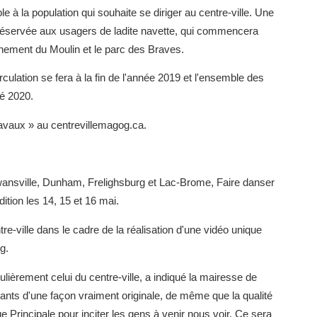
e à la population qui souhaite se diriger au centre-ville. Une
t réservée aux usagers de ladite navette, qui commencera
onnement du Moulin et le parc des Braves.
rculation se fera à la fin de l'année 2019 et l'ensemble des
té 2020.
otravaux » au centrevillemagog.ca.
ansville, Dunham, Frelighsburg et Lac-Brome, Faire danser
tion les 14, 15 et 16 mai.
tre-ville dans le cadre de la réalisation d'une vidéo unique
g.
ulièrement celui du centre-ville, a indiqué la mairesse de
nts d'une façon vraiment originale, de même que la qualité
ue Principale pour inciter les gens à venir nous voir. Ce sera