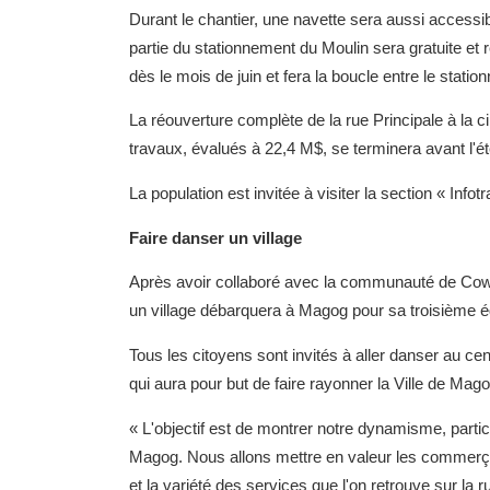
Durant le chantier, une navette sera aussi accessibl
partie du stationnement du Moulin sera gratuite e
dès le mois de juin et fera la boucle entre le stati
La réouverture complète de la rue Principale à la ci
travaux, évalués à 22,4 M$, se terminera avant l'é
La population est invitée à visiter la section « Inf
Faire danser un village
Après avoir collaboré avec la communauté de Cow
un village débarquera à Magog pour sa troisième édi
Tous les citoyens sont invités à aller danser au cen
qui aura pour but de faire rayonner la Ville de Mago
« L'objectif est de montrer notre dynamisme, partic
Magog. Nous allons mettre en valeur les commerça
et la variété des services que l'on retrouve sur la r