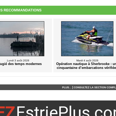
S RECOMMANDATIONS
Lundi 3 août 2026
Mardi 4 août 2026
fugié des temps modernes
Opération nautique à Sherbrooke : u
cinquantaine d’embarcations vérifié
|
PLUS...
CONSULTEZ LA SECTION COMPLÈ
EZ
EstriePlus.c