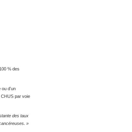
 100 % des
 ou d'un
 - CHUS par voie
stante des taux
récancéreuses. »