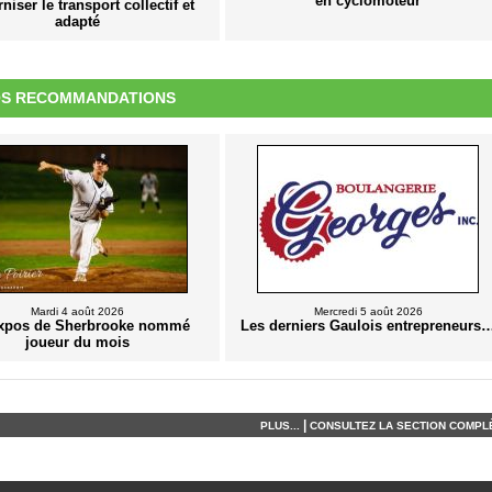
en cyclomoteur
iser le transport collectif et
adapté
S RECOMMANDATIONS
Mardi 4 août 2026
Mercredi 5 août 2026
xpos de Sherbrooke nommé
Les derniers Gaulois entrepreneurs
joueur du mois
|
PLUS...
CONSULTEZ LA SECTION COMPLÈ