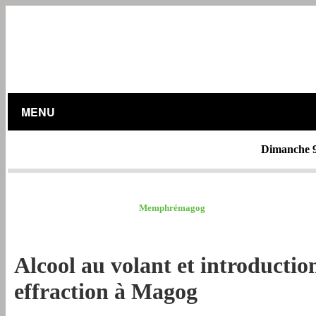
MENU
Dimanche 9
MRC ESTRIE /
Memphrémagog
Alcool au volant et introductio
effraction à Magog