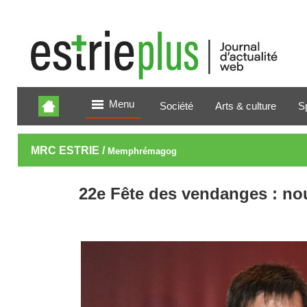
Menu
Société
Arts & culture
S
MRC ESTRIE /
Memphrémagog
22e Fête des vendanges : n