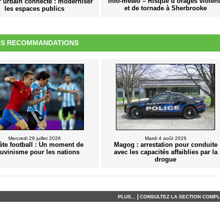
Info-météo – Risque d’orages violen
r urbain connecté : moderniser
et de tornade à Sherbrooke
les espaces publics
S RECOMMANDATIONS
Mercredi 29 juillet 2026
Mardi 4 août 2026
ète football : Un moment de
Magog : arrestation pour conduite
uvinisme pour les nations
avec les capacités affaiblies par la
drogue
|
PLUS...
CONSULTEZ LA SECTION COMPLÈ