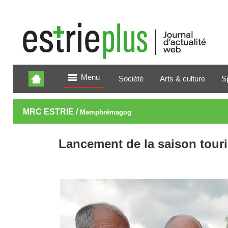
Menu
Société
Arts & culture
S
MRC ESTRIE /
Memphrémagog
Lancement de la saison tou