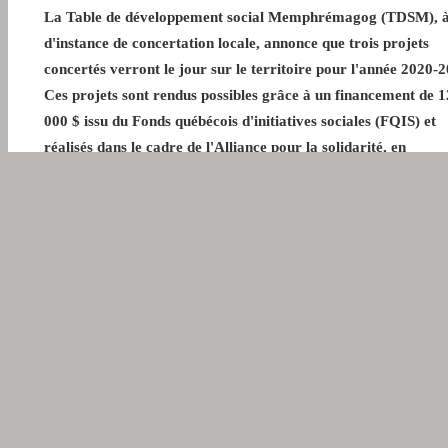
La Table de développement social Memphrémagog (TDSM), à 
d'instance de concertation locale, annonce que trois projets
concertés verront le jour sur le territoire pour l'année 2020-
Ces projets sont rendus possibles grâce à un financement de 
000 $ issu du Fonds québécois d'initiatives sociales (FQIS) et
réalisés dans le cadre de l'Alliance pour la solidarité, en
collaboration avec le ministère du Travail, de l'Emploi et de l
Solidarité sociale.
« Grâce à cet investissement de votre gouvernement, nous contr
à la réalisation de projets qui soutiennent les jeunes, les parents e
personnes marginalisées de la MRC de Memphrémagog. L'Allia
pour la solidarité donne ainsi aux collectivités des leviers pour
développer des initiatives visant à lutter contre la pauvreté et
l'exclusion sociale », soutient monsieur Jean Boulet, ministre du
Travail, de l'Emploi et de la Solidarité sociale et ministre respon
de la région de la Mauricie.