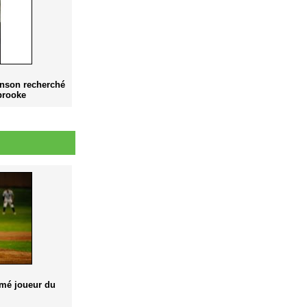
nson recherché
brooke
mé joueur du