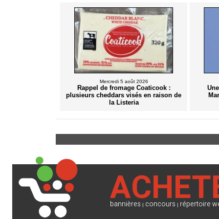
Mercredi 5 août 2026
Rappel de fromage Coaticook :
Une
plusieurs cheddars visés en raison de
Mar
la Listeria
ACHET
bannières
concours
répertoire w
|
|