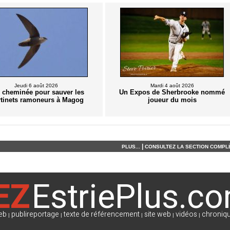
Jeudi 6 août 2026
Mardi 4 août 2026
 cheminée pour sauver les
Un Expos de Sherbrooke nommé
tinets ramoneurs à Magog
joueur du mois
|
PLUS...
CONSULTEZ LA SECTION COMPLÈ
EZ
EstriePlus.c
eb
publireportage
texte de référencement
site web
vidéos
chroniqu
|
|
|
|
|