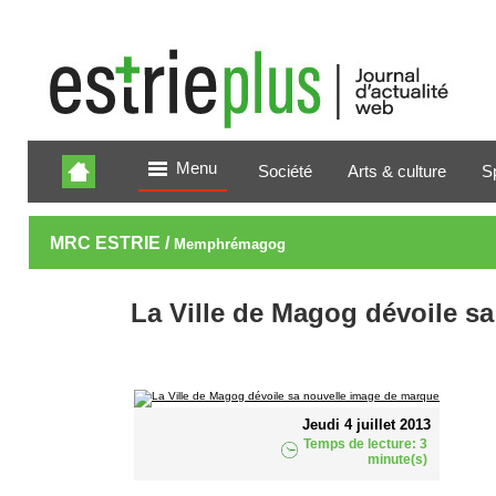
Menu
Société
Arts & culture
S
MRC ESTRIE /
Memphrémagog
La Ville de Magog dévoile s
Jeudi 4 juillet 2013
Temps de lecture: 3
minute(s)