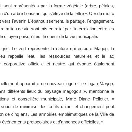
nt sont représentées par la forme végétale (arbre, pétales,
n d'un arbre florissant qui s'élève de la lettre « O » du mot «
vers l'avenir. L'épanouissement, le partage, l'engagement,
e milieu de vie sont mis en relief par l'interrelation entre les
 citoyen puisqu'il est le coeur de la vie municipale.
e gris. Le vert représente la nature qui entoure Magog, la
eu rappelle l'eau, les ressources naturelles et le lac
orporative officielle et neutre qui évoque également
aduellement apparaître ce nouveau logo et le slogan
Magog,
ans différents lieux du paysage magogois », mentionne la
ons et conseillère municipale, Mme Diane Pelletier. «
e souci de minimiser les coûts qu'un tel changement peut
on de cinq ans. Les armoiries emblématiques de la Ville de
s événements protocolaires et d'annonces officielles. »