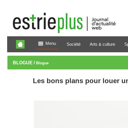
Menu
Société
Arts & culture
S
BLOGUE /
Blogue
Les bons plans pour louer u