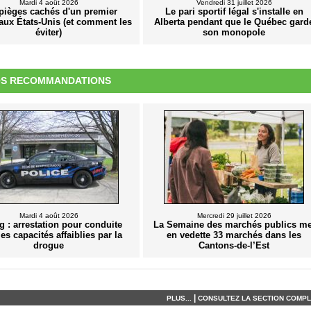
Mardi 4 août 2026
Vendredi 31 juillet 2026
pièges cachés d'un premier
Le pari sportif légal s'installe en
aux États-Unis (et comment les
Alberta pendant que le Québec gard
éviter)
son monopole
S RECOMMANDATIONS
Mardi 4 août 2026
Mercredi 29 juillet 2026
 : arrestation pour conduite
La Semaine des marchés publics me
es capacités affaiblies par la
en vedette 33 marchés dans les
drogue
Cantons-de-l’Est
|
PLUS...
CONSULTEZ LA SECTION COMPLÈ