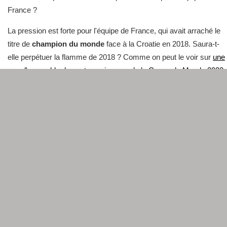
France ?
La pression est forte pour l'équipe de France, qui avait arraché le
titre de
champion du monde
face à la Croatie en 2018. Saura-t-
elle perpétuer la flamme de 2018 ? Comme on peut le voir sur
une
vue d'ensemble des cotes vainqueur de la Coupe du Monde 2022
,
la France fait pour l'instant figure de favorite au même titre que le
Brésil
. De fait, l'équipe devrait a priori pouvoir s'appuyer sur un
très bel effectif mêlant jeunes pousses ambitieuses et talents
confirmés.
Didier Deschamps
devrait à nouveau faire appel à des joueurs
incontournables. En première ligne, nous retrouverons
certainement le trio d'attaquants de choc formé par
Kylian
Mbappé
,
Antoine Griezmann
et
Karim Benzema
. Ils seront
probablement soutenus par d'autres ténors comme
Paul Pogba
,
Hugo Lloris
ou
Lucas Digne
. Mais le sélectionneur a également
créé la surprise ces derniers mois en donnant une chance à de