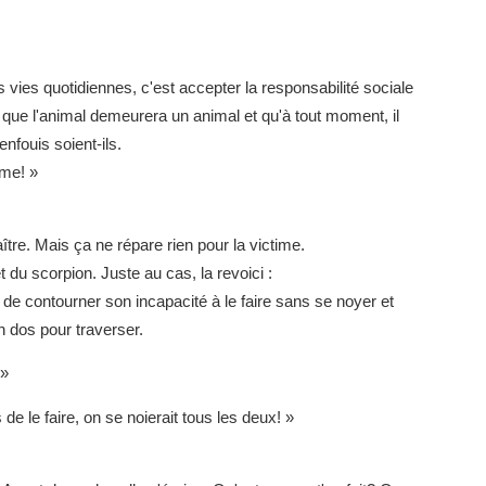
s vies quotidiennes, c'est accepter la responsabilité sociale
r que l'animal demeurera un animal et qu'à tout moment, il
nfouis soient-ils.
ême! »
aître. Mais ça ne répare rien pour la victime.
et du scorpion. Juste au cas, la revoici :
de contourner son incapacité à le faire sans se noyer et
n dos pour traverser.
 »
de le faire, on se noierait tous les deux! »