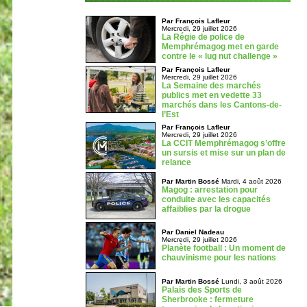
Par François Lafleur
Mercredi, 29 juillet 2026
La Régie de police de
Memphrémagog met en garde
contre le « lug nut challenge »
Par François Lafleur
Mercredi, 29 juillet 2026
La Semaine des marchés
publics met en vedette 33
marchés dans les Cantons-de-
l’Est
Par François Lafleur
Mercredi, 29 juillet 2026
La CCIT Memphrémagog s’offre
un sursis et mise sur un plan de
relance
Par Martin Bossé
Mardi, 4 août 2026
Magog : arrestation pour
conduite avec les capacités
affaiblies par la drogue
Par Daniel Nadeau
Mercredi, 29 juillet 2026
Planète football : Un moment de
chauvinisme pour les nations
Par Martin Bossé
Lundi, 3 août 2026
Palais des Sports de
Sherbrooke : fermeture