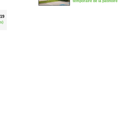
temporaire de la patinoire
019
s)