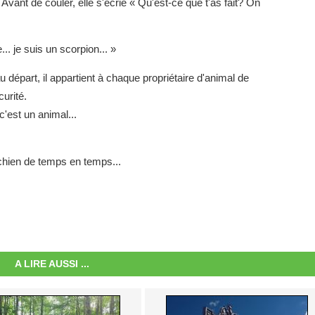
. Avant de couler, elle s'écrie « Qu'est-ce que t'as fait? On
.. je suis un scorpion... »
épart, il appartient à chaque propriétaire d'animal de
urité.
c'est un animal...
chien de temps en temps...
A LIRE AUSSI ...