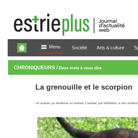
Menu
Société
Arts & culture
S
CHRONIQUEURS /
Deux mots à vous dire
La grenouille et le scorpion
Un animal, ça demeure un animal. L’animal, par définition, a des instinct