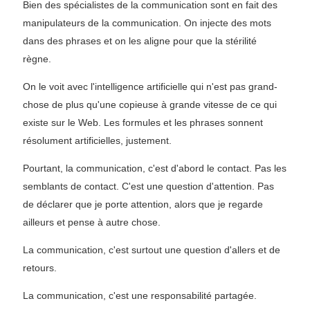
Bien des spécialistes de la communication sont en fait des
manipulateurs de la communication. On injecte des mots
dans des phrases et on les aligne pour que la stérilité
règne.
On le voit avec l'intelligence artificielle qui n'est pas grand-
chose de plus qu'une copieuse à grande vitesse de ce qui
existe sur le Web. Les formules et les phrases sonnent
résolument artificielles, justement.
Pourtant, la communication, c'est d'abord le contact. Pas les
semblants de contact. C'est une question d'attention. Pas
de déclarer que je porte attention, alors que je regarde
ailleurs et pense à autre chose.
La communication, c'est surtout une question d'allers et de
retours.
La communication, c'est une responsabilité partagée.