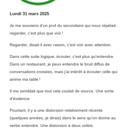
Lundi 31 mars 2025
Je me souviens d'un prof du secondaire qui nous répétait :
regarder, c'est plus que voir !
Regarder, disait-il avec raison, c'est voir avec attention.
Dans cette suite logique, écouter, c'est plus qu'entendre.
Dans un restaurant, je peux entendre le bruit diffus de
conversations croisées, mais j'ai intérêt à écouter celle qui
anime ma table !
Il me semblait que tout cela coulait de source. Une sorte
d'évidence.
Pourtant, il y a une distorsion relativement récente
(quelques années, je dirais) dans le sens qu'on donne au
verbe entendre. Une distorsion à deux volets.