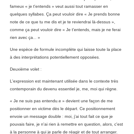
fameux « je t'entends » veut aussi tout ramasser en
quelques syllabes. Ça peut vouloir dire « Je prends bonne
note de ce que tu me dis et je te reviendrai là-dessus »,
comme ça peut vouloir dire « Je t'entends, mais je ne ferai
rien avec ça... »
Une espèce de formule incomplète qui laisse toute la place
à des interprétations potentiellement opposées.
Deuxième volet :
L'expression est maintenant utilisée dans le contexte très
contemporain du devenu essentiel je, me, moi qui règne.
« Je ne suis pas entendu.e » devient une façon de me
positionner en victime dès le départ. Ce positionnement
envoie un message double : moi, j'ai tout fait ce que je
pouvais faire, je n'ai rien à remettre en question, alors, c'est
à la personne à qui je parle de réagir et de tout arranger.