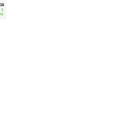
016
 3
s)