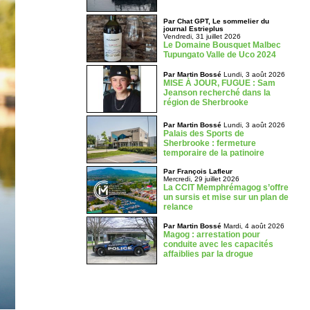
Par Chat GPT, Le sommelier du
journal Estrieplus
Vendredi, 31 juillet 2026
Le Domaine Bousquet Malbec
Tupungato Valle de Uco 2024
Par Martin Bossé
Lundi, 3 août 2026
MISE À JOUR, FUGUE : Sam
Jeanson recherché dans la
région de Sherbrooke
Par Martin Bossé
Lundi, 3 août 2026
Palais des Sports de
Sherbrooke : fermeture
temporaire de la patinoire
Par François Lafleur
Mercredi, 29 juillet 2026
La CCIT Memphrémagog s’offre
un sursis et mise sur un plan de
relance
Par Martin Bossé
Mardi, 4 août 2026
Magog : arrestation pour
conduite avec les capacités
affaiblies par la drogue