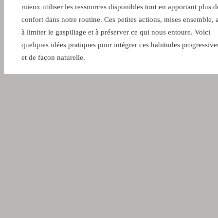
mieux utiliser les ressources disponibles tout en apportant plus d
confort dans notre routine. Ces petites actions, mises ensemble, 
à limiter le gaspillage et à préserver ce qui nous entoure. Voici
quelques idées pratiques pour intégrer ces habitudes progressiv
et de façon naturelle.
La réduction des déchets au quotidien
Réduire les déchets au quotidien peut commencer par des gestes
simples comme le tri, la réutilisation et le choix de produits con
manière réfléchie. Par exemple, utiliser du
papier hygiénique rec
est une manière accessible de contribuer à une meilleure gestion
ressources. Vous pouvez aussi privilégier des produits avec des
emballages minimalistes ou recyclables pour limiter le gaspillage
Économiser l'eau et l'énergie
Gérer votre consommation d'eau et d'énergie au quotidien est pl