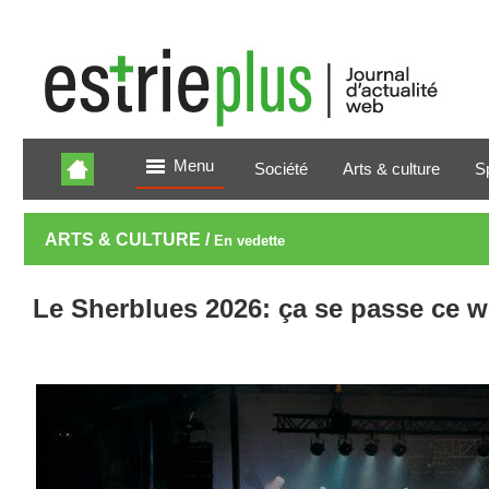
Menu
Société
Arts & culture
S
ARTS & CULTURE /
En vedette
Le Sherblues 2026: ça se passe ce 