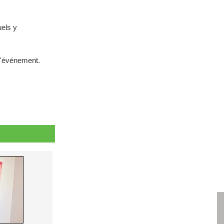
uels y
 l'événement.