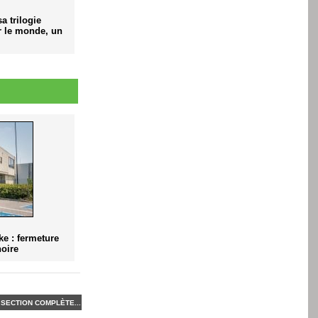
 trilogie
 le monde, un
e : fermeture
noire
SECTION COMPLÈTE...