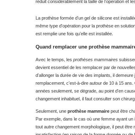
réduit considérablement la taille de l'opération et le
La prothèse formée d'un gel de silicone est installé
même type d'opération pour la prothèse en solution s
est remplie une fois qu'elle est installée.
Quand remplacer une prothèse mammair
Avec le temps, les
prothèses mammaires
subissent
devient essentiel de les remplacer par de nouvelle
d'allonger la durée de vie des implants, il demeure
remplacement, c'est-à-dire autour de 10 à 15 ans.
années seulement, se dégrade, au point d'en causer
changement inhabituel, il faut consulter son chirurg
Seulement, une
prothèse mammaire
peut être ch
Par exemple, dans le cas où une femme ayant un i
tout autre changement morphologique, il peut être 
insatisfaction (en raison de la forme donnée ou de l