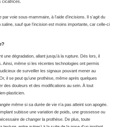
s cicatrices.
e par voie sous-mammaire, à l'aide d'incisions. Il s'agit du
aline, sauf que l'incision est moins importante, car celle-ci
e?
 une dégradation, allant jusqu'à la rupture. Dès lors, il
s. Ainsi, même si les récentes technologies ont permis
 judicieux de surveiller les signaux pouvant mener au
 Or, il se peut qu'une prothèse, même après quelques
 des douleurs et des modifications au sein. À tout
ien-plasticien.
angée même si sa durée de vie n'a pas atteint son apogée.
mplant subisse une variation de poids, une grossesse ou
nécessaire de changer la prothèse. De plus, toute
a texture, entre autres) à la suite de la pose d'un implant