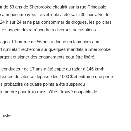
 de 53 ans de Sherbrooke circulait sur la rue Principale
e amende impayée. Le véhicule a été saisi 30 jours. Sur le
i 24 h sur 24 et ne pas consommer de drogues, les policiers
e suspect devra répondre à diverses accusations.
 à Magog. L'homme de 56 ans a donné un faux nom aux
vert qu'il était recherché sur quelques mandats à Sherbrooke
argent et signer des engagements pour être libéré.
e conducteur de 17 ans a été capté au radar à 146 km/h
 excès de vitesse dépasse les 1000 $ et entraîne une perte
s probatoire de quatre points a été suspendu
e perdre pour trois mois s'il est trouvé coupable de
nniste