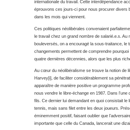
internationale du travail. Cette interdépendance accr
éprouvons ces jours-ci pour nous procurer divers bie
dans les mois qui viennent.
Ces politiques néolibérales convenaient parfaitemen
le travail chez un grand nombre de salarié.e.s. Au no
bouleversés, on a encouragé la sous-traitance, le t
changements permettent de comprendre pourquoi le
quatre dernières décennies, alors que les plus rich
Au cœur du néolibéralisme se trouve la notion de li
Harvey[i], de faciliter considérablement sa pénétra
apparaître de manière positive un programme prof
nous vendre le libre-échange en 1987. Dans l'une d'
fils. Ce dernier lui demandant en quoi consistait l
tennis, mais sans filet entre les deux joueurs. Pré
éminemment positif, faisant oublier que l'adversair
importante que celle du Canada, lancerait une dizain