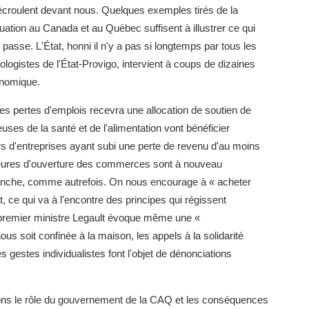
écroulent devant nous. Quelques exemples tirés de la
tuation au Canada et au Québec suffisent à illustrer ce qui
 passe. L'État, honni il n'y a pas si longtemps par tous les
ologistes de l'État-Provigo, intervient à coups de dizaines
conomique.
les pertes d'emplois recevra une allocation de soutien de
euses de la santé et de l'alimentation vont bénéficier
ers d'entreprises ayant subi une perte de revenu d'au moins
heures d'ouverture des commerces sont à nouveau
manche, comme autrefois. On nous encourage à « acheter
, ce qui va à l'encontre des principes qui régissent
premier ministre Legault évoque même une «
nous soit confinée à la maison, les appels à la solidarité
s gestes individualistes font l'objet de dénonciations
rons le rôle du gouvernement de la CAQ et les conséquences