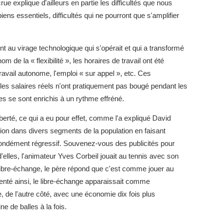
ue explique d'ailleurs en partie les difficultés que nous
ns essentiels, difficultés qui ne pourront que s'amplifier
t au virage technologique qui s'opérait et qui a transformé
m de la « flexibilité », les horaires de travail ont été
ravail autonome, l'emploi « sur appel », etc. Ces
s salaires réels n'ont pratiquement pas bougé pendant les
es se sont enrichis à un rythme effréné.
berté, ce qui a eu pour effet, comme l'a expliqué David
tion dans divers segments de la population en faisant
ondément régressif. Souvenez-vous des publicités pour
elles, l'animateur Yves Corbeil jouait au tennis avec son
e libre-échange, le père répond que c'est comme jouer au
senté ainsi, le libre-échange apparaissait comme
e, de l'autre côté, avec une économie dix fois plus
e de balles à la fois.