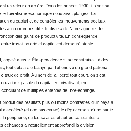
t un retour en arrière. Dans les années 1930, il s'agissait
e le libéralisme économique nous avait plongés. La
ation du capital et de contrôler les mouvements sociaux
s au compromis dit « fordiste » de l'après-guerre : les
 fonction des gains de productivité. En conséquence,
entre travail salarié et capital est demeuré stable.
l, appelé aussi « État-providence », se construisait, à des
s, tout cela a été balayé par l'offensive du grand patronat,
e taux de profit. Au nom de la liberté tout court, on s'est
irculation spatiale du capital en privatisant, en
n concluant de multiples ententes de libre-échange.
nt produit des résultats plus ou moins contrastés d'un pays à
tal a accéléré (et non pas causé) le déplacement d'une partie
a périphérie, où les salaires et autres contraintes à
des échanges a naturellement approfondi la division