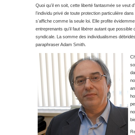
Quoi qu'il en soit, cette liberté fantasmée se veut d
l'individu privé de toute protection particulière d
s'affiche comme la seule loi. Elle profite évidemme
entreprenants qu'il faut libérer autant que possible d
syndicale. La somme des individualismes débridés 
paraphraser Adam Smith.
Ch
so
da
no
an
ho
pe
no
bi
Re