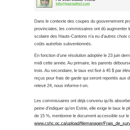
info@journalhsf.com
Dans le contexte des coupes du gouvernement pro
provinciales, les commissaires ont dû augmenter l
scolaire des Hauts-Cantons n'a eu d'autres choix que
coûts autrefois subventionnés.
En fonction d'une résolution adoptée le 23 juin derni
midi cette année. Au primaire, les parents débours
trois. Au secondaire, le taux est fixé à 45 $ par él
reçus pour frais de garde qui seront reportés aux dé
relevé 24, nous informe-t-on.
Les commissaires ont déjà convenu qu'ils absorber
peine d'indiquer qu'en Estrie, elle exige le taux le 
de 15 %, mentionne le document accessible sur l
www.cshc.qc.ca/upload/filemanager/Frais_de_surv