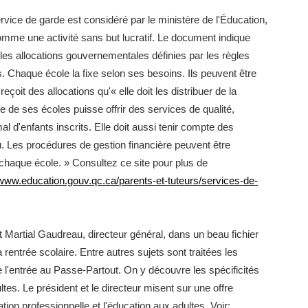
service de garde est considéré par le ministère de l'Éducation,
mme une activité sans but lucratif. Le document indique
 les allocations gouvernementales définies par les règles
s. Chaque école la fixe selon ses besoins. Ils peuvent être
çoit des allocations qu'« elle doit les distribuer de la
e de ses écoles puisse offrir des services de qualité,
l d'enfants inscrits. Elle doit aussi tenir compte des
eu. Les procédures de gestion financière peuvent être
chaque école. » Consultez ce site pour plus de
www.education.gouv.qc.ca/parents-et-tuteurs/services-de-
t Martial Gaudreau, directeur général, dans un beau fichier
 rentrée scolaire. Entre autres sujets sont traitées les
de l'entrée au Passe-Partout. On y découvre les spécificités
tes. Le président et le directeur misent sur une offre
ation professionnelle et l'éducation aux adultes. Voir: