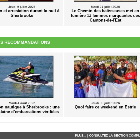
Jeudi 9 juillet 2026
Mardi 21 juillet 2026
n et arrestation durant la nuit à
Le Chemin des bâtisseuses met en
Sherbrooke
lumière 13 femmes marquantes des
Cantons-de-l'Est
S RECOMMANDATIONS
Mardi 4 août 2026
Jeudi 30 juillet 2026
on nautique à Sherbrooke : une
Quoi faire ce weekend en Estrie
taine d’embarcations vérifiées
|
PLUS...
CONSULTEZ LA SECTION COMPLÈ