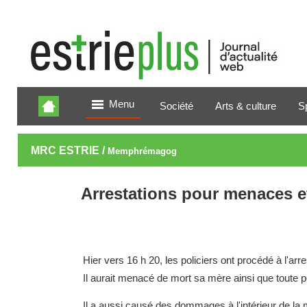
Menu
Société
Arts & culture
S
MRC ESTRIE /
Memphrémagog
Arrestations pour menaces e
Hier vers 16 h 20, les policiers ont procédé à l'ar
Il aurait menacé de mort sa mère ainsi que toute pe
Il a aussi causé des dommages à l'intérieur de la 