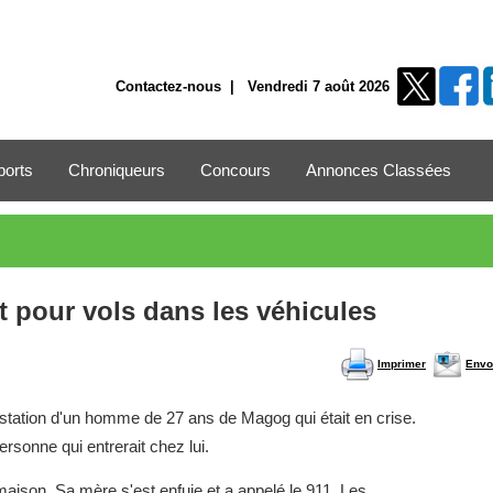
Contactez-nous
| Vendredi 7 août 2026
ports
Chroniqueurs
Concours
Annonces Classées
t pour vols dans les véhicules
Imprimer
Envo
restation d'un homme de 27 ans de Magog qui était en crise.
rsonne qui entrerait chez lui.
maison. Sa mère s'est enfuie et a appelé le 911. Les