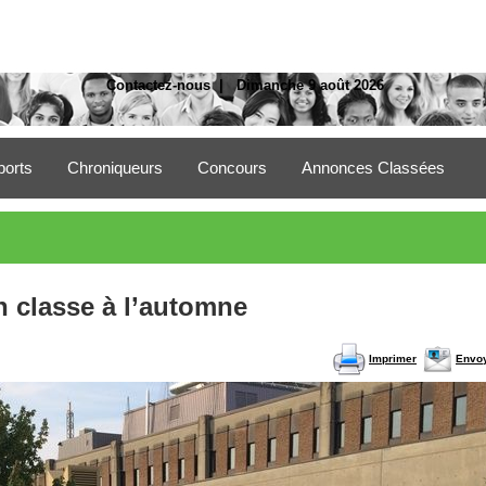
Contactez-nous
| Dimanche 9 août 2026
ports
Chroniqueurs
Concours
Annonces Classées
n classe à l’automne
Imprimer
Envo