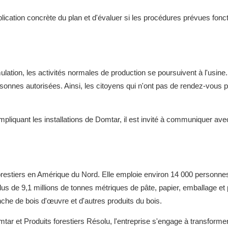
plication concrète du plan et d'évaluer si les procédures prévues fo
mulation, les activités normales de production se poursuivent à l'usin
rsonnes autorisées. Ainsi, les citoyens qui n'ont pas de rendez-vous 
impliquant les installations de Domtar, il est invité à communiquer ave
orestiers en Amérique du Nord. Elle emploie environ 14 000 personne
lus de 9,1 millions de tonnes métriques de pâte, papier, emballage et 
nche de bois d'œuvre et d'autres produits du bois.
et Produits forestiers Résolu, l'entreprise s'engage à transformer 