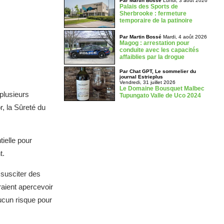
Par Martin Bossé
Lundi, 3 août 2026
Palais des Sports de
Sherbrooke : fermeture
temporaire de la patinoire
Par Martin Bossé
Mardi, 4 août 2026
Magog : arrestation pour
conduite avec les capacités
affaiblies par la drogue
Par Chat GPT, Le sommelier du
journal Estrieplus
Vendredi, 31 juillet 2026
Le Domaine Bousquet Malbec
plusieurs
Tupungato Valle de Uco 2024
r, la Sûreté du
tielle pour
t.
 susciter des
raient apercevoir
aucun risque pour