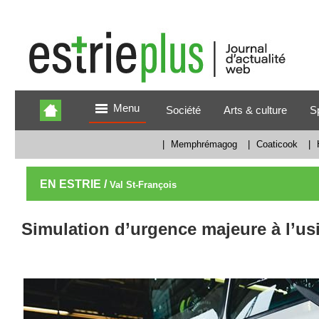
Menu
Société
Arts & culture
S
|
Memphrémagog
|
Coaticook
|
EN ESTRIE /
Val St-François
Simulation d’urgence majeure à l’u