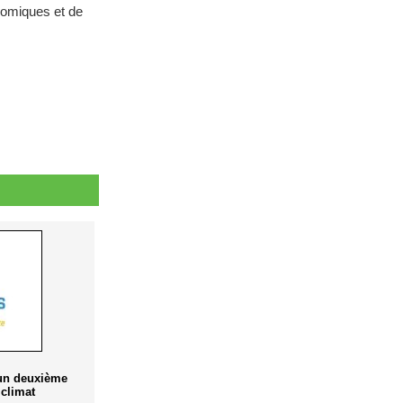
onomiques et de
 un deuxième
climat