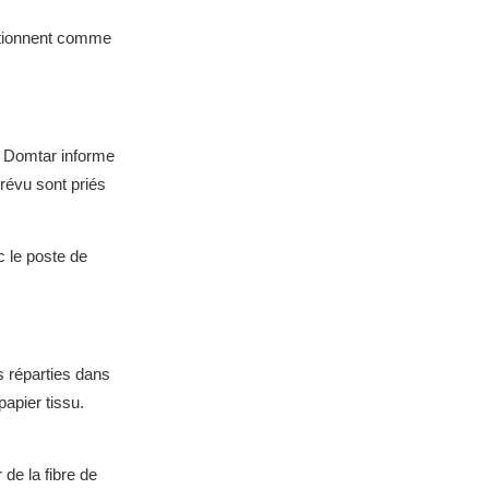
nctionnent comme
e. Domtar informe
prévu sont priés
c le poste de
s réparties dans
papier tissu.
de la fibre de