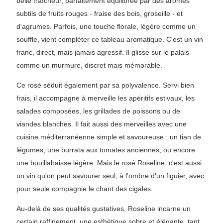
belle fraîcheur, parfaitement équilibrée par des arômes
subtils de fruits rouges - fraise des bois, groseille - et
d'agrumes. Parfois, une touche florale, légère comme un
souffle, vient compléter ce tableau aromatique. C'est un vin
franc, direct, mais jamais agressif. Il glisse sur le palais
comme un murmure, discret mais mémorable.
Ce rosé séduit également par sa polyvalence. Servi bien
frais, il accompagne à merveille les apéritifs estivaux, les
salades composées, les grillades de poissons ou de
viandes blanches. Il fait aussi des merveilles avec une
cuisine méditerranéenne simple et savoureuse : un tian de
légumes, une burrata aux tomates anciennes, ou encore
une bouillabaisse légère. Mais le rosé Roseline, c'est aussi
un vin qu'on peut savourer seul, à l'ombre d'un figuier, avec
pour seule compagnie le chant des cigales.
Au-delà de ses qualités gustatives, Roseline incarne un
certain raffinement, une esthétique sobre et élégante, tant