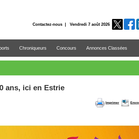
Contactez-nous
| Vendredi 7 août 2026
ports
Chroniqueurs
Concours
Annonces Classées
 ans, ici en Estrie
Imprimer
Envo