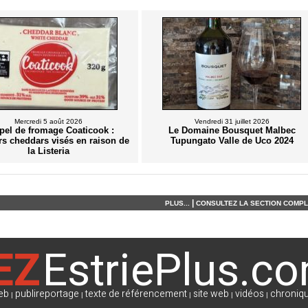
Mercredi 5 août 2026
Vendredi 31 juillet 2026
pel de fromage Coaticook :
Le Domaine Bousquet Malbec
rs cheddars visés en raison de
Tupungato Valle de Uco 2024
la Listeria
|
PLUS...
CONSULTEZ LA SECTION COMPLÈ
EZ
EstriePlus.c
eb
publireportage
texte de référencement
site web
vidéos
chroniqu
|
|
|
|
|