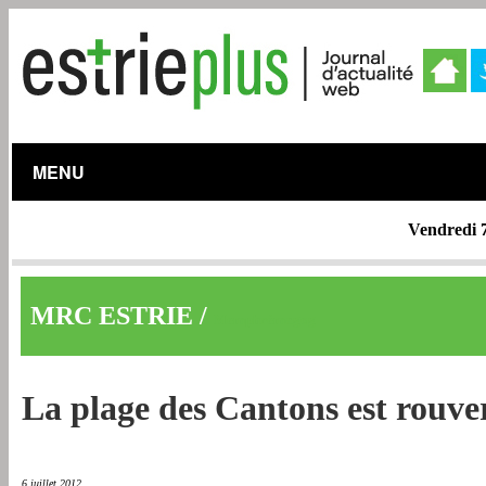
MENU
Vendredi 
MRC ESTRIE /
Memphrémagog
La plage des Cantons est rouve
6 juillet 2012