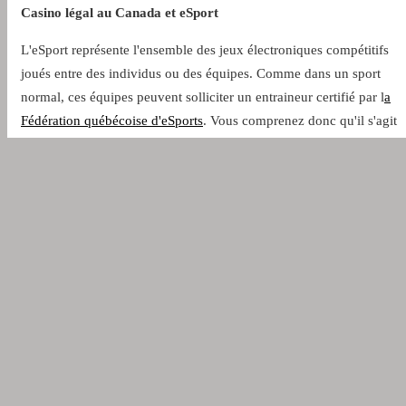
Casino légal au Canada et eSport
L'eSport représente l'ensemble des jeux électroniques compétitifs
joués entre des individus ou des équipes. Comme dans un sport
normal, ces équipes peuvent solliciter un entraineur certifié par l
a
Fédération québécoise d'eSports
. Vous comprenez donc qu'il s'agit
d'une discipline totalement différente des simples jeux vidéo où les
joueurs rivalisent non pas entre eux, mais juste contre l'ordinateur.
Parier sur l'eSport sur un casino légal au Canada semble à première
vue complètement différent des paris sportifs traditionnels, mais
lorsque vous commencez à vous y habituer, vous vous rendrez
compte qu'il n'y a pas énormément de différence. En effet, les paris
sur les sports électroniques sont semblables aux paris sur des sports
comme le football, le basketball ou le tennis. Il vous suffit de choisi
les matchs qui vous intéressent, de vérifier les côtes qui vous
conviennent et c'est parti. Le bon côté des paris sur l'eSport, c'est
qu'ils sont plus interactifs avec les diffusions en direct, les