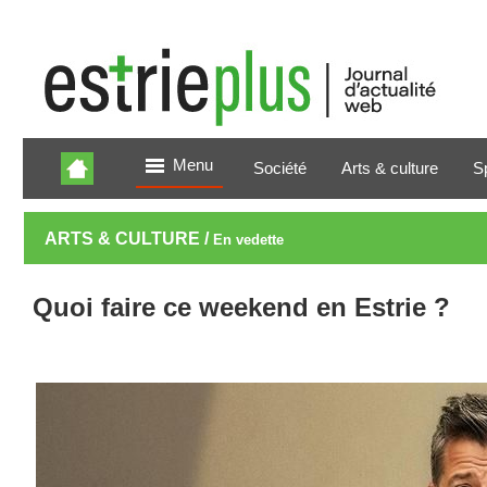
Menu
Société
Arts & culture
S
ARTS & CULTURE /
En vedette
Quoi faire ce weekend en Estrie ?