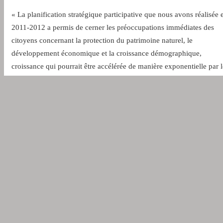
« La planification stratégique participative que nous avons réalisée 
2011-2012 a permis de cerner les préoccupations immédiates des
citoyens concernant la protection du patrimoine naturel, le
développement économique et la croissance démographique,
croissance qui pourrait être accélérée de manière exponentielle par l
déploiement d'un réseau de fibres optiques. Plusieurs
développements résidentiels réalisés par le passé rappellent
l'importance de mieux intégrer les projets aux caractères rural et
naturel d'Austin. »
Le plan permettra d'intégrer différents éléments, dont l'occupation d
territoire, la gestion de l'eau et des lacs, la protection et la mise en
valeur des milieux naturels, l'écomobilité, la consommation d'énerg
(plan de réduction des émissions de GES, constructions LEED,
normes comparables, etc.) ainsi que la saine gestion des matières
résiduelles axée sur la réduction à la source.
Par ailleurs, comme la municipalité préconise une approche de