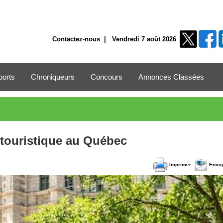
Contactez-nous
| Vendredi 7 août 2026
ports
Chroniqueurs
Concours
Annonces Classées
r touristique au Québec
Imprimer
Envo