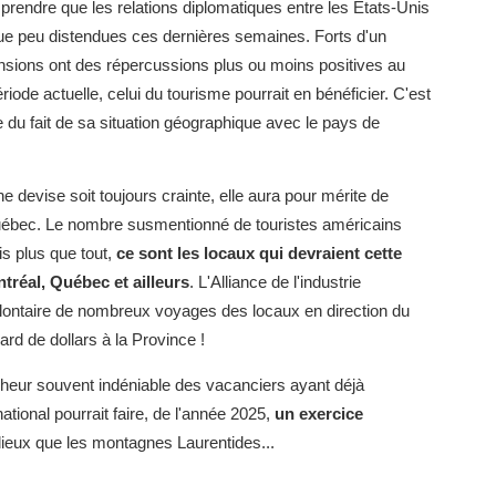
prendre que les relations diplomatiques entre les États-Unis
lque peu distendues ces dernières semaines. Forts d'un
nsions ont des répercussions plus ou moins positives au
riode actuelle, celui du tourisme pourrait en bénéficier. C'est
e du fait de sa situation géographique avec le pays de
e devise soit toujours crainte, elle aura pour mérite de
Québec. Le nombre susmentionné de touristes américains
is plus que tout,
ce sont les locaux qui devraient cette
tréal, Québec et ailleurs
. L'Alliance de l'industrie
volontaire de nombreux voyages des locaux en direction du
iard de dollars à la Province !
heur souvent indéniable des vacanciers ayant déjà
tional pourrait faire, de l'année 2025,
un exercice
dieux que les montagnes Laurentides...