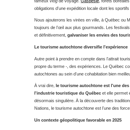
fameux
vlog
de voyage.
Gaspésie
, forêts boréales
obligations d'une expédition locale dont les sportifs
Nous ajouterons les virées en ville, à Québec ou 
toujours de l'œil aux plus gourmands. Les festivals
et définitivement,
galvaniser les envies des touri
Le tourisme autochtone diversifie l'expérience
Autre point à prendre en compte dans l'attrait touristi
propre du terme -, des expériences. Le Québec con
autochtones au sein d'une cohabitation bien meilleur
À vrai dire,
le tourisme autochtone est l'une des
l'industrie touristique du Québec
et elle permet 
désormais singulière. À la découverte des traditions
Nations, le tourisme autochtone est l'une des forc
Un contexte géopolitique favorable en 2025