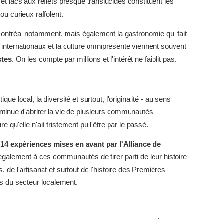
 et lacs aux reflets presque translucides constituent les
 ou curieux raffolent.
Montréal notamment, mais également la gastronomie qui fait
 internationaux et la culture omniprésente viennent souvent
stes
. On les compte par millions et l'intérêt ne faiblit pas.
que local, la diversité et surtout, l'originalité - au sens
tinue d'abriter la vie de plusieurs communautés
e qu'elle n'ait tristement pu l'être par le passé.
 14 expériences mises en avant par l'Alliance de
également à ces communautés de tirer parti de leur histoire
, de l'artisanat et surtout de l'histoire des Premières
es du secteur localement.