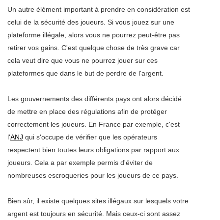
Un autre élément important à prendre en considération est
celui de la sécurité des joueurs. Si vous jouez sur une
plateforme illégale, alors vous ne pourrez peut-être pas
retirer vos gains. C'est quelque chose de très grave car
cela veut dire que vous ne pourrez jouer sur ces
plateformes que dans le but de perdre de l'argent.
Les gouvernements des différents pays ont alors décidé
de mettre en place des régulations afin de protéger
correctement les joueurs. En France par exemple, c'est
l'
ANJ
qui s'occupe de vérifier que les opérateurs
respectent bien toutes leurs obligations par rapport aux
joueurs. Cela a par exemple permis d'éviter de
nombreuses escroqueries pour les joueurs de ce pays.
Bien sûr, il existe quelques sites illégaux sur lesquels votre
argent est toujours en sécurité. Mais ceux-ci sont assez