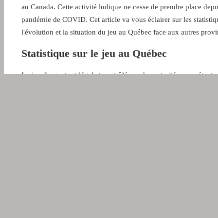
au Canada. Cette activité ludique ne cesse de prendre place depu
pandémie de COVID. Cet article va vous éclairer sur les statistiq
l'évolution et la situation du jeu au Québec face aux autres provi
Statistique sur le jeu au Québec
Le jeu d'argent est légal et contrôlé par des autorités compétente
Canada. Chaque province est régie par leurs réglementations
respectives. Pour le Québec, les loteries sont assurées par Loto
Québec.
Le Québec possède pour lui seul plus de 10 000 établissements d
Ces derniers se diversifient entre :
● des casinos,
● des salles de machines à sous,
● des bingos hall,