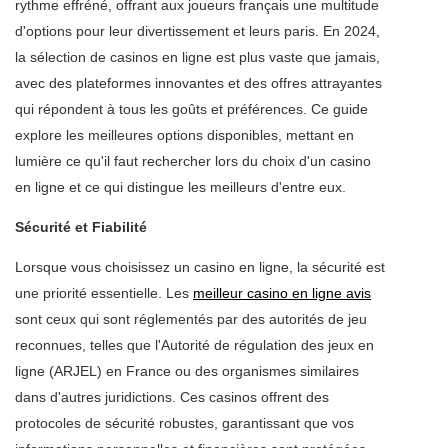
rythme effréné, offrant aux joueurs français une multitude
d'options pour leur divertissement et leurs paris. En 2024,
la sélection de casinos en ligne est plus vaste que jamais,
avec des plateformes innovantes et des offres attrayantes
qui répondent à tous les goûts et préférences. Ce guide
explore les meilleures options disponibles, mettant en
lumière ce qu'il faut rechercher lors du choix d'un casino
en ligne et ce qui distingue les meilleurs d'entre eux.
Sécurité et Fiabilité
Lorsque vous choisissez un casino en ligne, la sécurité est
une priorité essentielle. Les
meilleur casino en ligne avis
sont ceux qui sont réglementés par des autorités de jeu
reconnues, telles que l'Autorité de régulation des jeux en
ligne (ARJEL) en France ou des organismes similaires
dans d'autres juridictions. Ces casinos offrent des
protocoles de sécurité robustes, garantissant que vos