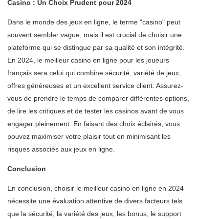
Casino : Un Choix Prudent pour 2024
Dans le monde des jeux en ligne, le terme "casino" peut
souvent sembler vague, mais il est crucial de choisir une
plateforme qui se distingue par sa qualité et son intégrité.
En 2024, le meilleur casino en ligne pour les joueurs
français sera celui qui combine sécurité, variété de jeux,
offres généreuses et un excellent service client. Assurez-
vous de prendre le temps de comparer différentes options,
de lire les critiques et de tester les casinos avant de vous
engager pleinement. En faisant des choix éclairés, vous
pouvez maximiser votre plaisir tout en minimisant les
risques associés aux jeux en ligne.
Conclusion
En conclusion, choisir le meilleur casino en ligne en 2024
nécessite une évaluation attentive de divers facteurs tels
que la sécurité, la variété des jeux, les bonus, le support