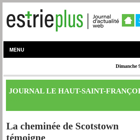
MENU
Dimanche 9
JOURNAL LE HAUT-SAINT-FRANÇOIS
Actualité
La cheminée de Scotstown
témoigne